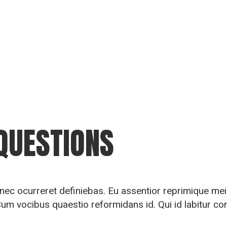
QUESTIONS
u nec ocurreret definiebas. Eu assentior reprimique m
Cum vocibus quaestio reformidans id. Qui id labitur co